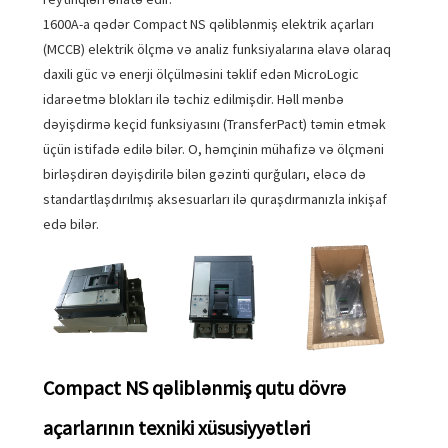
1600A-a qədər Compact NS qəliblənmiş elektrik açarları
(MCCB) elektrik ölçmə və analiz funksiyalarına əlavə olaraq
daxili güc və enerji ölçülməsini təklif edən MicroLogic
idarəetmə blokları ilə təchiz edilmişdir. Həll mənbə
dəyişdirmə keçid funksiyasını (TransferPact) təmin etmək
üçün istifadə edilə bilər. O, həmçinin mühafizə və ölçməni
birləşdirən dəyişdirilə bilən gəzinti qurğuları, eləcə də
standartlaşdırılmış aksesuarları ilə quraşdırmanızla inkişaf
edə bilər.
Compact NS qəliblənmiş qutu dövrə
açarlarının texniki xüsusiyyətləri