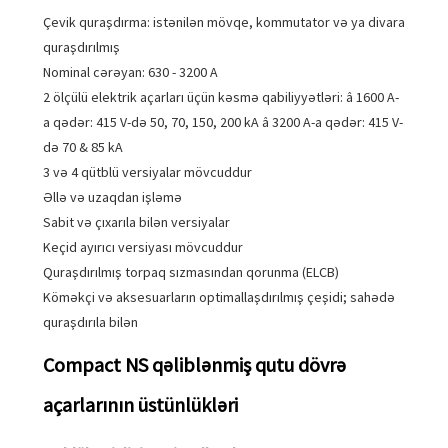
Çevik quraşdırma: istənilən mövqe, kommutator və ya divara
quraşdırılmış
Nominal cərəyan: 630 - 3200 A
2 ölçülü elektrik açarları üçün kəsmə qabiliyyətləri: â 1600 A-
a qədər: 415 V-də 50, 70, 150, 200 kA â 3200 A-a qədər: 415 V-
də 70 & 85 kA
3 və 4 qütblü versiyalar mövcuddur
Əllə və uzaqdan işləmə
Sabit və çıxarıla bilən versiyalar
Keçid ayırıcı versiyası mövcuddur
Quraşdırılmış torpaq sızmasından qorunma (ELCB)
Köməkçi və aksesuarların optimallaşdırılmış çeşidi; sahədə
quraşdırıla bilən
Compact NS qəliblənmiş qutu dövrə
açarlarının üstünlükləri