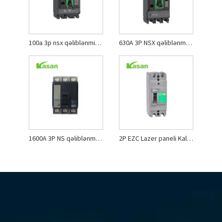
100a 3p nsx qəliblənmiş qutu dövrə açarı
630A 3P NSX qəliblənmiş iş dövrə açarı
1600A 3P NS qəliblənmiş iş dövrə açarı
2P EZC Lazer paneli Kalıplı Case Circuit Breaker