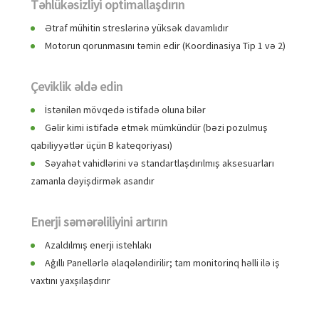
Təhlükəsizliyi optimallaşdırın
Ətraf mühitin streslərinə yüksək davamlıdır
Motorun qorunmasını təmin edir (Koordinasiya Tip 1 və 2)
Çeviklik əldə edin
İstənilən mövqedə istifadə oluna bilər
Gəlir kimi istifadə etmək mümkündür (bəzi pozulmuş
qabiliyyətlər üçün B kateqoriyası)
Səyahət vahidlərini və standartlaşdırılmış aksesuarları
zamanla dəyişdirmək asandır
Enerji səmərəliliyini artırın
Azaldılmış enerji istehlakı
Ağıllı Panellərlə əlaqələndirilir; tam monitorinq həlli ilə iş
vaxtını yaxşılaşdırır