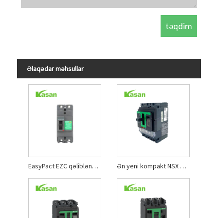
Əlaqədar məhsullar
EasyPact EZC qəliblənmiş qutu dövrə açarları MCCB
Ən yeni kompakt NSX qəliblənmiş qutu dövrə açarı NSX250F MCCB