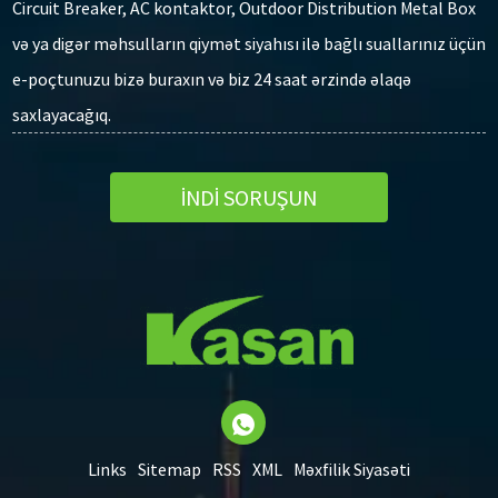
Circuit Breaker, AC kontaktor, Outdoor Distribution Metal Box
və ya digər məhsulların qiymət siyahısı ilə bağlı suallarınız üçün
e-poçtunuzu bizə buraxın və biz 24 saat ərzində əlaqə
saxlayacağıq.
İNDİ SORUŞUN
Links
Sitemap
RSS
XML
Məxfilik Siyasəti