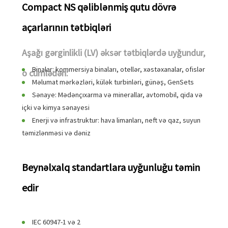
Compact NS qəliblənmiş qutu dövrə
açarlarının tətbiqləri
Aşağı gərginlikli (LV) əksər tətbiqlərdə uyğundur,
Binalar: kommersiya binaları, otellər, xəstəxanalar, ofislər
o cümlədən:
Məlumat mərkəzləri, külək turbinləri, günəş, GenSets
Sənaye: Mədənçıxarma və minerallar, avtomobil, qida və
içki və kimya sənayesi
Enerji və infrastruktur: hava limanları, neft və qaz, suyun
təmizlənməsi və dəniz
Beynəlxalq standartlara uyğunluğu təmin
edir
IEC 60947-1 və 2