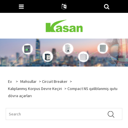
Ev
>
Məhsullar
>
Circuit Breaker
>
Kalıplanmış Korpus Devre Keçiri
> Compact NS qəliblənmiş qutu
dövrə açarları