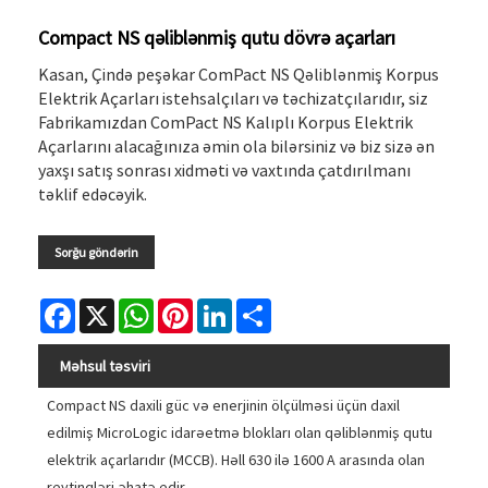
Compact NS qəliblənmiş qutu dövrə açarları
Kasan, Çində peşəkar ComPact NS Qəliblənmiş Korpus
Elektrik Açarları istehsalçıları və təchizatçılarıdır, siz
Fabrikamızdan ComPact NS Kalıplı Korpus Elektrik
Açarlarını alacağınıza əmin ola bilərsiniz və biz sizə ən
yaxşı satış sonrası xidməti və vaxtında çatdırılmanı
təklif edəcəyik.
Sorğu göndərin
Facebook
X
WhatsApp
Pinterest
LinkedIn
Share
Məhsul təsviri
Compact NS daxili güc və enerjinin ölçülməsi üçün daxil
edilmiş MicroLogic idarəetmə blokları olan qəliblənmiş qutu
elektrik açarlarıdır (MCCB). Həll 630 ilə 1600 A arasında olan
reytinqləri əhatə edir.