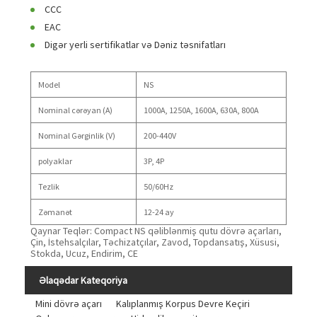
CCC
EAC
Digər yerli sertifikatlar və Dəniz təsnifatları
Model
NS
Nominal cərəyan (A)
1000A, 1250A, 1600A, 630A, 800A
Nominal Gərginlik (V)
200-440V
polyaklar
3P, 4P
Tezlik
50/60Hz
Zəmanət
12-24 ay
Qaynar Teqlər: Compact NS qəliblənmiş qutu dövrə açarları,
Çin, İstehsalçılar, Təchizatçılar, Zavod, Topdansatış, Xüsusi,
Stokda, Ucuz, Endirim, CE
Əlaqədar Kateqoriya
Mini dövrə açarı
Kalıplanmış Korpus Devre Keçiri