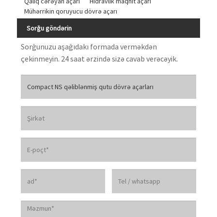
Qalıq cərəyan açarı
Hidravlik maqnit açarı
Mühərrikin qoruyucu dövrə açarı
Sorğu göndərin
Sorğunuzu aşağıdakı formada verməkdən
çekinmeyin. 24 saat ərzində sizə cavab verəcəyik.